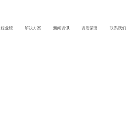
工程业绩
解决方案
新闻资讯
资质荣誉
联系我们
构业绩
构解决方案
企业文化
最新动态
专利证书
索系膜结构业绩
气膜建筑解决方案
合作伙伴
膜结构知识
公司实力
PTFE膜结构
解决方案
气膜建筑
煤场全封闭膜结构解决方案
PVDF膜结构
膜结构解决方案
海外膜结构解决方案