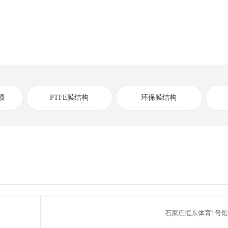
绩
PTFE膜结构
环保膜结构
石家庄恒东体育1号