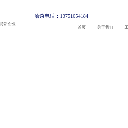
洽谈电话：13751054184
精特新企业
首页
关于我们
品牌介绍
ETFE膜结
ETFE膜结
最新项目
资质证书
e a fine
eate a fine
 a fine
 example
te a fine
y
环保膜结构
污水反吊膜
mple
大型体育场