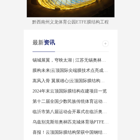
黔西南州义龙体育公园ETFE膜结构工程
最新
资讯
锡城展翼，穹映太湖 | 江苏无锡奥林匹克体育中心
膜构未来|云顶国际尖端膜技术点亮成都“科技之树”
嵩风入骨 翼展雄心|云顶国际膜结构擘画中原高铁港数字展贸城新篇
2024年末云顶国际膜结构在建项目一览
第十二届全国少数民族传统体育运动会开幕式主场馆三亚市体育中心全新
临沂市第八届运动会开幕式在临沂奥体公园体育场举行
乌兹别克斯坦奥林匹克城体育场PTFE膜结构工程完工了
喜报！云顶国际膜结构荣获中国钢结构协会技术创新奖