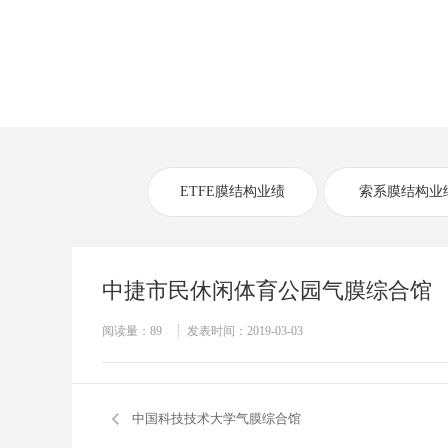
当前位置：
首页
>>
工程业绩
>>
气膜建筑
ETFE膜结构业绩
索系膜结构业
中捷市民休闲体育公园气膜综合馆
阅读量：
89
发表时间：2019-03-03
中国科技技术大学气膜综合馆