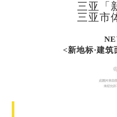
三亚「
三亚市
N
<新地标·建筑面