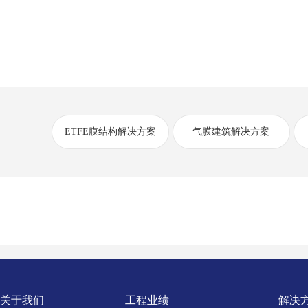
当前位置：
首页
>>
解决方案
ETFE膜结构解决方案
气膜建筑解决方案
关于我们
工程业绩
解决