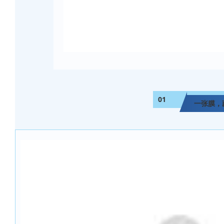
01
一张膜，