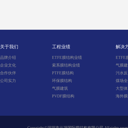
关于我们
工程业绩
解决
品牌介绍
ETFE膜结构业绩
ETF
企业文化
索系膜结构业绩
气膜建
合作伙伴
PTFE膜结构
污水反
公司实力
环保膜结构
煤场全
气膜建筑
大型体
PVDF膜结构
海外膜
Copyright ©深圳市云顶国际膜结构有限公司 All right