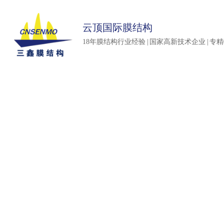
云顶国际膜结构
18年膜结构行业经验 | 国家高新技术企业 | 专
延续传奇品质 再创精品典范
延续传奇品质 再创精品典范
延续传奇品质 再创精品典范
延续传奇品质 再创精品典范
延续传奇品质 再创精品典范
延续传奇品质 再创精品典范
Continuation of legendary products Create a
Continuation of legendary products &nbsp;Create a fine e
Continuation of legendary products Create a
Continuation of legendary products Create a
Continuation of legendary products Create a fine exa
Continuation of legendary
products&nbsp; Create a fine examp
fine example
example
example