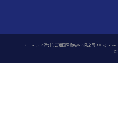
Copyright ©深圳市云顶国际膜结构有限公司 All right
联系