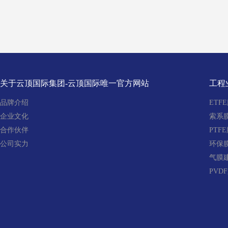
关于云顶国际集团-云顶国际唯一官方网站
工程
品牌介绍
ETF
企业文化
索系
合作伙伴
PTF
公司实力
环保
气膜
PVD