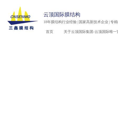
云顶国际膜结构
18年膜结构行业经验 | 国家高新技术企业 | 专
首页
关于云顶国际集团-云顶国际唯一
延续传奇品质 再创精品典范
延续传奇品质 再创精品典范
延续传奇品质 再创精品典范
延续传奇品质 再创精品典范
延续传奇品质 再创精品典范
延续传奇品质 再创精品典范
Continuation of legendary products&nbsp; Create a
Continuation of legendary products Create a fi
Continuation of legendary products Create a fine ex
Continuation of legendary products Create a fine exa
Continuation of legendary products Create
Continuation of legendary
products  Create a fine example
a fine example
fine example
example