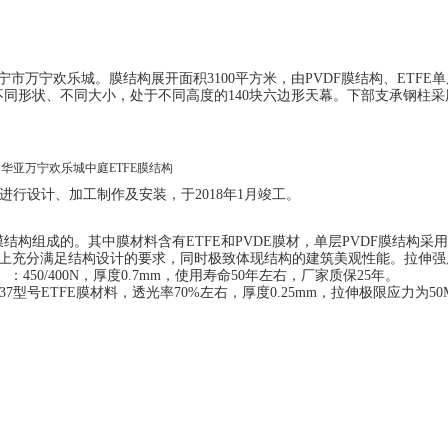
宁市
万宁欢乐城
。膜结构展开面积
3100
平方米，由
PVDF
膜结构、
ETFE
单
不同形状、不同大小，处于不同高度的
140
块六边形天幕。
下部支
承
钢柱采
华亚万宁欢乐城中庭
ETFE膜结构
进行设计
、
加工制作及安装
，
于
201
8
年
1
月竣工。
膜结构组成的。其中膜材料含有
ETFE
和
PVDE
膜材，
单层
PVDF
膜结构采用
分满足结构设计的要求，同时极致体现结构的建筑美观性能。拉伸强
）：
45
0/
4
00N
，厚度
0.7mm
，
使用寿命
50
年左右，厂家质保
25
年
。
37
型号
ETFE
膜材料，透光率
70%
左右，厚度
0.25mm
，拉伸极限应力为
50
。