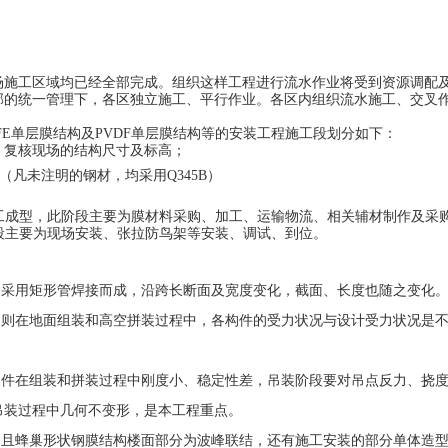
场施工区域均已经全部完成
。
组织这样工程进行流水作业将受到资源调配
部的统一管理下
，
各区独立施工、平行作业。各区内组织流水施工、交叉
FE
单
层
膜
结构及
PVDF
单层膜结构等的安装工程施工段划分如下：
、复核现场的结构尺寸及标高；
（
凡未注明的钢材
，均采用
Q345B
）
工成型，此阶段主要为膜材料采购、加工、运输物流、相关辅材制作及采
段主要为现场安装、张拉防鸟架等安装、调试、到位。
采用矩形管焊接而成，沿跨长断面及宽度变化，截面、长度也随之变化
组装和高空拼装过程中，各构件的受力状况与设计受力状况是
组装和拼装过程中刚度小、稳定性差，吊装阶段要对吊点反力、挠
保证吊装过程中几何不变形，是本工程重点。
度较高，且蜂巢形状钢膜结构楼面部分为波峰联结，还有施工安装的部分单体造