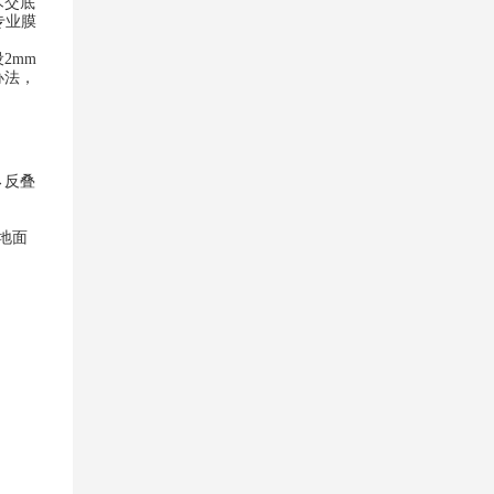
术交底
专业膜
设
2mm
办法，
→反叠
地面