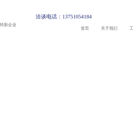
洽谈电话：13751054184
精特新企业
首页
关于我们
品牌介绍
ETFE膜结
ETFE膜结
最新项目
资质证书
 Create
te a fine
a fine example
a fine example
reate a fine
环保膜结构
污水反吊膜
ine example
大型体育场