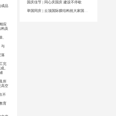
国庆佳节 | 同心庆国庆 建设不停歇
的成品
举国同庆 | 云顶国际膜结构祝大家国庆佳节快乐！
相应
结构及
细、
，与
度落
工完
完成。
辅
及所
是高空
吹不
教育