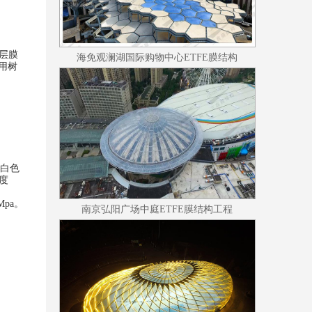
层
膜
海免观澜湖国际购物中心ETFE膜结构
用树
白色
度
Mpa
。
南京弘阳广场中庭ETFE膜结构工程