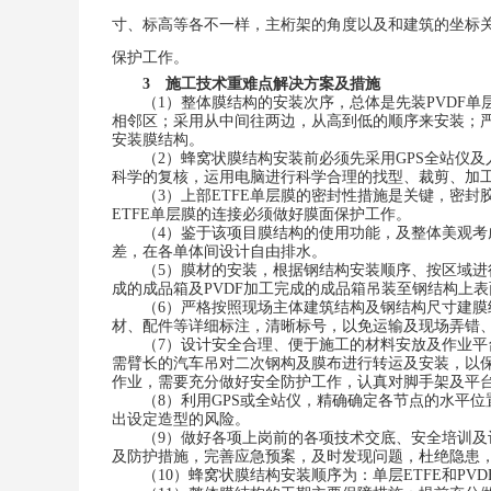
寸、标高等各不一样，主桁架的角度以及和建筑的坐标
保护工作。
3
施工技术重难点解决方案及措施
（
1
）
整体膜结构的安装次序，总体是先装
PVDF
单
相邻区；采用从中间往两边，从高到低的顺序来安装；严格跟
安装膜结构。
（
2
）
蜂窝状膜结构安装前必须先采用
GPS
全站仪及
科学的复核，运用电脑进行科学合理的找型、裁剪、加工
（
3
）
上部
ETFE
单层
膜的密封性措施是关键，密封
ETFE
单层
膜的连接必须做好膜面保护工作。
（
4
）
鉴于
该
项目膜结构的使用功能，及整体美观考
差，在各单体间设计
自由排水。
（
5
）
膜材的安装，根据钢结构安装顺序、按区域进
成的成品箱及
PVDF
加工完成的成品箱吊装至钢结构上表
（
6
）
严格按照现场主体建筑结构及钢结构
尺寸
建膜
材、配件等详细标注，清晰标号，以免运输及现场弄
（
7
）
设计安全合理、便于施工的材料安放及作业平
需臂长的汽车吊对二次钢构及膜布进行转运及安装，以保障
作业，需要充分做好安全防护工作，认真对脚手架及平
（
8
）
利用
GPS
或全站仪，精确确定各节点的水平位置
出设定造型的风险
。
（
9
）
做好各项上岗前的各项技术交底、安全培训及记
及防护措施，完善应急预案，及时发现问题，杜绝隐患
（
10
）
蜂窝状膜结构安装顺序为：
单层
ETFE
和
PVD