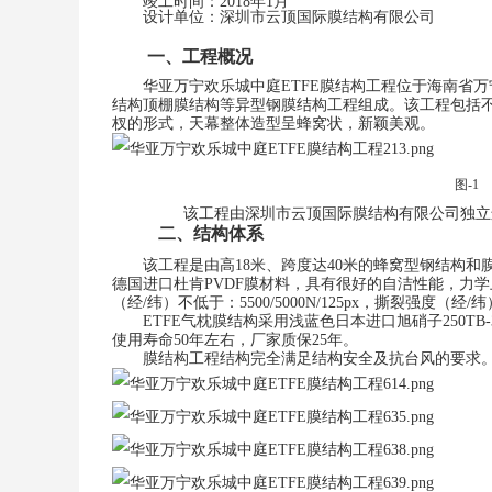
竣工时间：
201
8
年
1
月
设计
单位：深圳市云顶国际膜结构有限公司
一、
工程概况
华亚万宁欢乐城中庭
ETFE
膜结构工程位于海南省万
结构顶棚膜结构等异型钢膜结构工程组成。
该工程包括
杈的形式，天幕整体造型呈蜂窝状，新颖美观。
图
-1
该工程
由
深圳市云顶国际膜结构有限公司
独立
二、结构体系
该工程是由高
18
米、跨度达
40
米的蜂窝型钢结构和
德国进口杜肯
PVDF
膜材料，具有很好的自洁性能，力学上充
（经
/
纬）不低于：
55
00/
50
00N/125px
，撕裂强度（经
/
纬
ETFE
气枕膜结构采用浅蓝色日本进口旭硝子
250TB-
使用寿命
50
年左右，厂家质保
25
年
。
膜结构工程结构完全满足结构安全及抗台风的要求