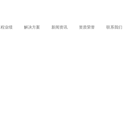
工程业绩
解决方案
新闻资讯
资质荣誉
联系我们
构业绩
构解决方案
企业文化
最新动态
专利证书
索系膜结构业绩
气膜建筑解决方案
合作伙伴
膜结构知识
公司实力
PTFE膜结构
解决方案
气膜建筑
煤场全封闭膜结构解决方案
PVDF膜结构
膜结构解决方案
海外膜结构解决方案