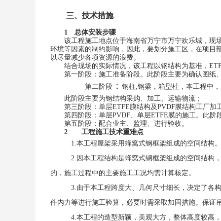
三、技术措施
1
总体安装步骤
该
工程施工地点位于
海南省万宁市
万宁欢乐城
，现
环境等因素的制约影响，因此
，
要划分施工区
，
在项目
以尽量减少各项资源的浪费
。
结合
现场
的实际情况，
该
工程以钢结构为基准，
ET
第一阶段：施工准备阶段
。
此阶段主要为确认图纸
：
第二阶段
钢柱
,
钢梁，箱型柱，本工程中，
此阶段主要为
钢结构
采购、加工、运输物流；
第三阶段
：
单层
ETFE
膜结构及
PVDF
膜结构工厂加
第
四
阶段：单层
PVDF
、
单层
ETFE
膜
的施工。此阶
第
五
阶段：配合业主、监理、进行验收。
2
工程施工技术重难点
1.
本工程屋架采用蜂窝式钢框架组成的空间结构。
2.
因本工程结构是蜂窝式钢框架组成的空间结构，则在地面
的，施工过程中的主要施工工况均需计算核定。
3.
由于本工程跨度大、几何尺寸细长，决定了各构件在
件内力等进行施工验算，必要时需采取加固措施。
4.
本工程的造型新颖，美观大方，整体高