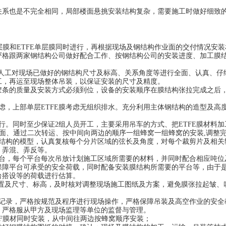
关系也是不完全相同，局部楼面悬挑安装结构复杂，需要施工时做好细致
层膜和
ETFE
单层膜同时进行
，再根据现场及钢结构作业面的交付情况安装
两家钢结构公司做好配合工作、按钢结构公司的安装进度、加工膜
人工对现场已做好的钢结构尺寸及标高、关系角度等进行全面、认真、仔
，再运至现场整体吊装，以保证安装的尺寸及精度
。
胶条的质量及安装方式必须到位，设备的安装顺序在膜结构张拉完成之后
虑，上部
单层
ETFE
膜
考虑
无
组织排水
。
充分利用主体钢结构的造型及高
行
。
同时至少保证
2
组人员开工，主要采用吊车的方式、把
ETFE
膜材料加
面、通过二次转运、按中间向两边的顺序一组蜂窝一组蜂窝的安装
,
调整
结构
的
模型，认真复核每个分片区域的弦长及角度，对每个裁剪片及相关
错、弄混、弄反等
。
台，每个平台每次吊放计划施工区域所需要的材料，并同时配合相应吨位
平台可承受的安全荷载，同时配备安装膜结构所需要的平台等，由于
台搭设等的荷载进行估算
。
及尺寸、标高，及时核对调整现场施工图纸及方案，避免膜张拉起皱、
录，严格按规范及程序进行现场操作，严格保障吊装及高空作业的安全
，严格服从甲方及现场监理等单位的监督与管理
。
F
膜材同时安装
，从中间往两
边
按蜂窝顺序安装；