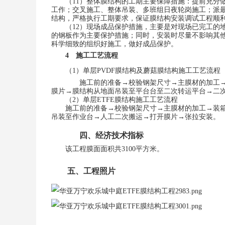
（
11
）
整体膜结构的工期主要保障措施：提前充分
工作
；
交叉施工、整体吊装、多班组日夜轮岗施工
；
派
结构，严格执行工期要求，保证膜结构安装调试工程顺
（
12
）
现场成品保护措施，主要是对现场已完工
的钢板作为主要保护措施；同时，安装时尽量不
科学细致的组织好施工，
做好
成品保护
。
4
施工工艺流程
（1）
单层
PVD
F
膜结构及蘑菇膜结构施工工艺流程
施工前的准备
→校验钢架尺寸→主膜材的加工→装
膜片→膜结构从地面吊装至平台台至二次转运平台→二
（2）
单层
ETFE
膜结构施工工艺流程
施工前的准备
→校验钢架尺寸→主膜材的加工→装
吊装至作业台
→人工二次搬运→打开膜片→张拉安装
。
四、经济技术指标
该工程膜面面积共
3100
平方米。
五、工程照片