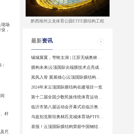
黔西南州义龙体育公园ETFE膜结构工程
及现场
作业
，
最新
资讯
锡城展翼，穹映太湖 | 江苏无锡奥林匹克体育中心
购；
膜构未来|云顶国际尖端膜技术点亮成都“科技之树”
嵩风入骨 翼展雄心|云顶国际膜结构擘画中原高铁港数字展贸城新篇
。
2024年末云顶国际膜结构在建项目一览
不同
第十二届全国少数民族传统体育运动会开幕式主场馆三亚市体育中心全新
临沂市第八届运动会开幕式在临沂奥体公园体育场举行
度、杆
乌兹别克斯坦奥林匹克城体育场PTFE膜结构工程完工了
喜报！云顶国际膜结构荣获中国钢结构协会技术创新奖
型及尺